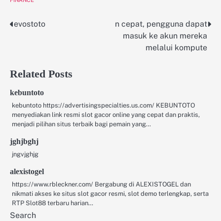
FINANCE
evostoto
n cepat, pengguna dapat
Post
masuk ke akun mereka
navigation
melalui kompute
Related Posts
kebuntoto
kebuntoto https://advertisingspecialties.us.com/ KEBUNTOTO
menyediakan link resmi slot gacor online yang cepat dan praktis,
menjadi pilihan situs terbaik bagi pemain yang…
jghjbghj
jngvjghjg
alexistogel
https://www.rbleckner.com/ Bergabung di ALEXISTOGEL dan
nikmati akses ke situs slot gacor resmi, slot demo terlengkap, serta
RTP Slot88 terbaru harian…
Search