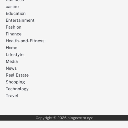
casino
Education
Entertainment
Fashion
Finance
Health-and-Fitness
Home
Lifestyle
Media
News
Real Estate
Shopping
Technology
Travel
Copyright © 2026 blognestro xyz