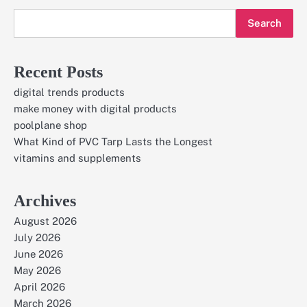
Search
Recent Posts
digital trends products
make money with digital products
poolplane shop
What Kind of PVC Tarp Lasts the Longest
vitamins and supplements
Archives
August 2026
July 2026
June 2026
May 2026
April 2026
March 2026