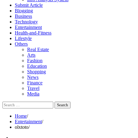
Submit Article
Blogging
Business
Technology
Entertainment
Health-and-Fitness
Lifestyle
Others
Real Estate
Arts
Fashion
Education
Shopping
News
Finance
Travel
Media
Search
for:
Home
Entertainment
olxtoto