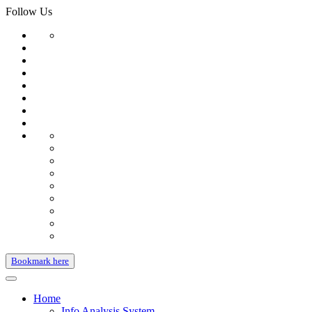
Skip
Follow Us
to
Home
Info
content
Submit
Analysis
Article
Blogging
System
Business
Technology
Entertainment
Health-
and-
Lifestyle
Fitness
Others
Real
Estate
Arts
Fashion
Education
Shopping
News
Finance
Travel
Media
Bookmark here
Home
Info Analysis System