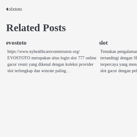
olxtoto
Post
navigation
Related Posts
evostoto
slot
https://www.nyhealthcarecommission.org/
Temukan pengalaman 
EVOSTOTO merupakan situs login slot 777 online
tertandingi dengan
gacor resmi yang dikenal dengan koleksi provider
terpercaya yang men
slot terlengkap dan winrate paling…
slot gacor dengan p