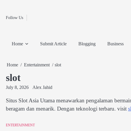
Fashion
Skip
to
Education
content
Follow Us
Home
Info
Submit
Blogging
Business
Technology
Entertainment
Health-
Lifestyle
Others
Shopping
Analysis
Article
and-
News
System
Fitness
Finance
Home
Submit Article
Blogging
Business
Travel
Media
Home
Entertainment
slot
slot
July 8, 2026
Alex Jahid
Situs Slot Asia Utama menawarkan pengalaman bermain 
beragam dan menarik. Dengan teknologi terbaru. visit
s
ENTERTAINMENT