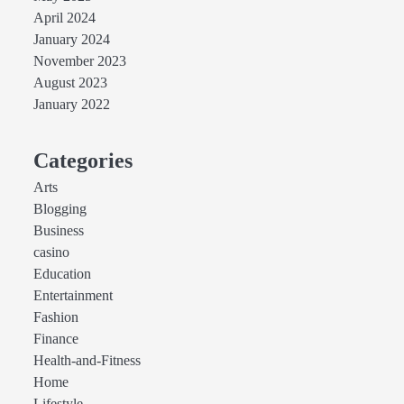
April 2024
January 2024
November 2023
August 2023
January 2022
Categories
Arts
Blogging
Business
casino
Education
Entertainment
Fashion
Finance
Health-and-Fitness
Home