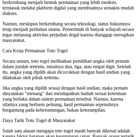
berkembang menjadi bentuk permainan yang lebih modern,
termasuk melalui platform digital yang membuatnya semakin mudah
diakses.
Namun, meskipun berkembang secara teknologi, status hukumnya
tetap menjadi perhatian utama. Pemerintah di banyak wilayah secara
tegas melarang aktivitas perjudian ilegal karena dianggap merugikan
masyarakat.
Cara Kerja Permainan Toto Togel
Secara umum, toto togel melibatkan pemilihan angka oleh pemain
dalam jumlah tertentu, misalnya dua, tiga, atau empat digit. Setelah
itu, angka yang dipilih akan dicocokkan dengan hasil undian yang
dilakukan oleh pihak tertentu.
Jika angka yang dipilih sesuai dengan hasil undian, maka pemain
dinyatakan “menang” dan mendapatkan hadiah sesuai ketentuan
yang berlaku dalam sistem permainan tersebut. Namun, karena
sifatnya yang berbasis peluang, hasil permainan sepenuhnya
bergantung pada keberuntungan, bukan keterampilan.
Daya Tarik Toto Togel di Masyarakat
Salah satu alasan mengapa toto togel masih banyak dikenal adalah
karena faktor harapan akan keuntungan cepat. Banyak orang tertarik