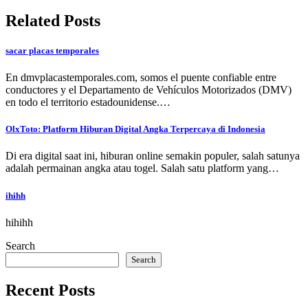
Related Posts
sacar placas temporales
En dmvplacastemporales.com, somos el puente confiable entre
conductores y el Departamento de Vehículos Motorizados (DMV)
en todo el territorio estadounidense.…
OlxToto: Platform Hiburan Digital Angka Terpercaya di Indonesia
Di era digital saat ini, hiburan online semakin populer, salah satunya
adalah permainan angka atau togel. Salah satu platform yang…
ihihh
hihihh
Search
Search
Recent Posts