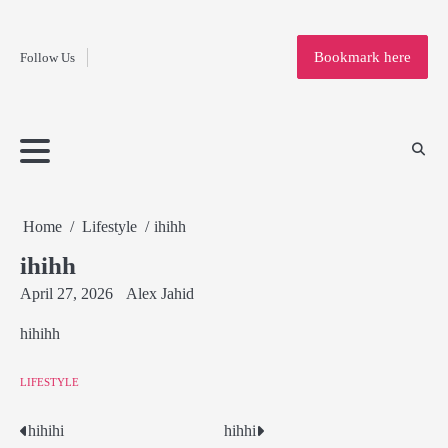
Fashion
Skip
to
Education
Bookmark here
Follow Us
content
Home
Info
Submit
Blogging
Business
Technology
Entertainment
Health-
Lifestyle
Others
Shopping
Analysis
Article
and-
News
System
Fitness
Finance
Travel
Media
Home
Lifestyle
ihihh
ihihh
April 27, 2026
Alex Jahid
hihihh
LIFESTYLE
hihihi
hihhi
Post