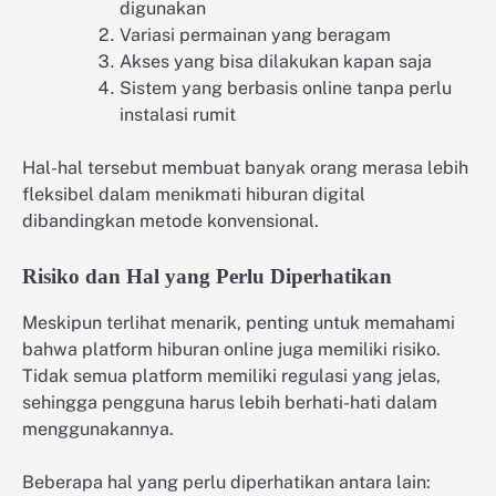
digunakan
Variasi permainan yang beragam
Akses yang bisa dilakukan kapan saja
Sistem yang berbasis online tanpa perlu
instalasi rumit
Hal-hal tersebut membuat banyak orang merasa lebih
fleksibel dalam menikmati hiburan digital
dibandingkan metode konvensional.
Risiko dan Hal yang Perlu Diperhatikan
Meskipun terlihat menarik, penting untuk memahami
bahwa platform hiburan online juga memiliki risiko.
Tidak semua platform memiliki regulasi yang jelas,
sehingga pengguna harus lebih berhati-hati dalam
menggunakannya.
Beberapa hal yang perlu diperhatikan antara lain: