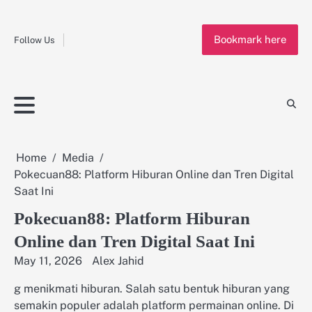
Fashion
Skip
to
Education
Bookmark here
content
Follow Us
Home
Info
Submit
Blogging
Business
Technology
Entertainment
Health-
Lifestyle
Others
Shopping
Analysis
Article
and-
News
System
Fitness
Finance
Travel
Media
Home
Media
Pokecuan88: Platform Hiburan Online dan Tren Digital
Saat Ini
Pokecuan88: Platform Hiburan
Online dan Tren Digital Saat Ini
May 11, 2026
Alex Jahid
g menikmati hiburan. Salah satu bentuk hiburan yang
semakin populer adalah platform permainan online. Di