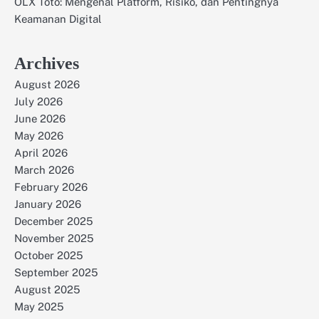
OLX Toto: Mengenal Platform, Risiko, dan Pentingnya
Keamanan Digital
Archives
August 2026
July 2026
June 2026
May 2026
April 2026
March 2026
February 2026
January 2026
December 2025
November 2025
October 2025
September 2025
August 2025
May 2025