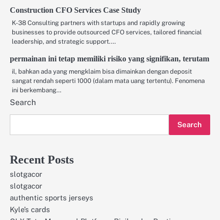
Construction CFO Services Case Study
K-38 Consulting partners with startups and rapidly growing
businesses to provide outsourced CFO services, tailored financial
leadership, and strategic support.…
permainan ini tetap memiliki risiko yang signifikan, terutam
il, bahkan ada yang mengklaim bisa dimainkan dengan deposit
sangat rendah seperti 1000 (dalam mata uang tertentu). Fenomena
ini berkembang…
Search
Search
Recent Posts
slotgacor
slotgacor
authentic sports jerseys
Kyle’s cards