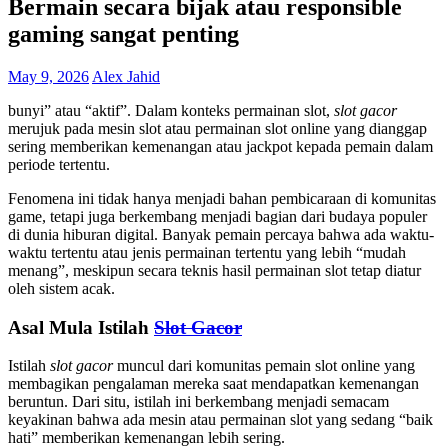
Bermain secara bijak atau responsible
gaming sangat penting
May 9, 2026
Alex Jahid
bunyi” atau “aktif”. Dalam konteks permainan slot,
slot gacor
merujuk pada mesin slot atau permainan slot online yang dianggap
sering memberikan kemenangan atau jackpot kepada pemain dalam
periode tertentu.
Fenomena ini tidak hanya menjadi bahan pembicaraan di komunitas
game, tetapi juga berkembang menjadi bagian dari budaya populer
di dunia hiburan digital. Banyak pemain percaya bahwa ada waktu-
waktu tertentu atau jenis permainan tertentu yang lebih “mudah
menang”, meskipun secara teknis hasil permainan slot tetap diatur
oleh sistem acak.
Asal Mula Istilah
Slot Gacor
Istilah
slot gacor
muncul dari komunitas pemain slot online yang
membagikan pengalaman mereka saat mendapatkan kemenangan
beruntun. Dari situ, istilah ini berkembang menjadi semacam
keyakinan bahwa ada mesin atau permainan slot yang sedang “baik
hati” memberikan kemenangan lebih sering.