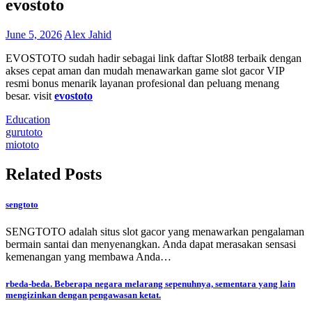
evostoto
June 5, 2026
Alex Jahid
EVOSTOTO sudah hadir sebagai link daftar Slot88 terbaik dengan
akses cepat aman dan mudah menawarkan game slot gacor VIP
resmi bonus menarik layanan profesional dan peluang menang
besar. visit
evostoto
Education
Post
gurutoto
miototo
navigation
Related Posts
sengtoto
SENGTOTO adalah situs slot gacor yang menawarkan pengalaman
bermain santai dan menyenangkan. Anda dapat merasakan sensasi
kemenangan yang membawa Anda…
rbeda-beda. Beberapa negara melarang sepenuhnya, sementara yang lain
mengizinkan dengan pengawasan ketat.