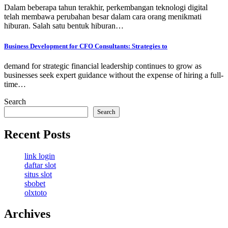
Dalam beberapa tahun terakhir, perkembangan teknologi digital
telah membawa perubahan besar dalam cara orang menikmati
hiburan. Salah satu bentuk hiburan…
Business Development for CFO Consultants: Strategies to
demand for strategic financial leadership continues to grow as
businesses seek expert guidance without the expense of hiring a full-
time…
Search
Search
Recent Posts
link login
daftar slot
situs slot
sbobet
olxtoto
Archives