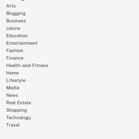
Arts
Blogging
Business
casino
Education
Entertainment
Fashion
Finance
Health-and-Fitness
Home
Lifestyle
Media
News
Real Estate
Shopping
Technology
Travel