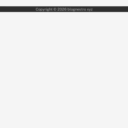
Copyright © 2026 blognestro xyz