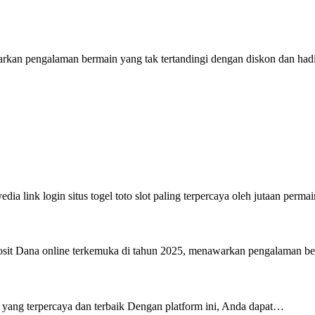
n pengalaman bermain yang tak tertandingi dengan diskon dan hadiah
ia link login situs togel toto slot paling terpercaya oleh jutaan perma
deposit Dana online terkemuka di tahun 2025, menawarkan pengalama
yang terpercaya dan terbaik Dengan platform ini, Anda dapat…