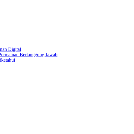
nan Digital
 Permainan Bertanggung Jawab
iketahui