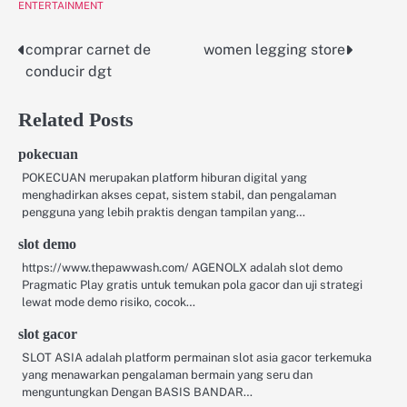
ENTERTAINMENT
comprar carnet de
women legging store
Post
conducir dgt
navigation
Related Posts
pokecuan
POKECUAN merupakan platform hiburan digital yang
menghadirkan akses cepat, sistem stabil, dan pengalaman
pengguna yang lebih praktis dengan tampilan yang…
slot demo
https://www.thepawwash.com/ AGENOLX adalah slot demo
Pragmatic Play gratis untuk temukan pola gacor dan uji strategi
lewat mode demo risiko, cocok…
slot gacor
SLOT ASIA adalah platform permainan slot asia gacor terkemuka
yang menawarkan pengalaman bermain yang seru dan
menguntungkan Dengan BASIS BANDAR…