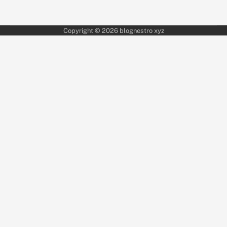
Copyright © 2026 blognestro xyz