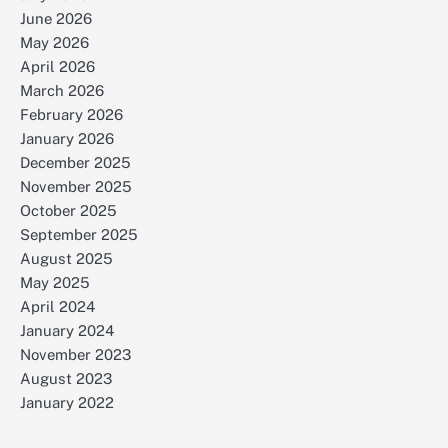
June 2026
May 2026
April 2026
March 2026
February 2026
January 2026
December 2025
November 2025
October 2025
September 2025
August 2025
May 2025
April 2024
January 2024
November 2023
August 2023
January 2022