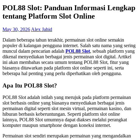
POL88 Slot: Panduan Informasi Lengkap
tentang Platform Slot Online
May 30, 2026
Alex Jahid
Dalam beberapa tahun terakhir, permainan slot online semakin
populer di kalangan pengguna internet. Salah satu nama yang sering
muncul dalam pencarian adalah
POL88 Slot
, sebuah platform yang
dikenal menyediakan berbagai jenis permainan slot digital. Artikel
ini akan membahas secara umum tentang POL88 Slot, fitur yang
biasanya ditawarkan pada platform slot online seperti ini, serta
beberapa hal penting yang perlu diperhatikan oleh pengguna.
Apa Itu POL88 Slot?
POL88 Slot adalah istilah yang merujuk pada platform permainan
slot berbasis online yang biasanya menyediakan berbagai jenis
permainan digital seperti slot mesin virtual, permainan kasino, dan
hiburan berbasis keberuntungan. Seperti platform slot online
lainnya, POL88 Slot umumnya dapat diakses melalui perangkat
komputer maupun smartphone dengan koneksi internet.
Permainan slot sendiri merupakan permainan yang mengandalkan