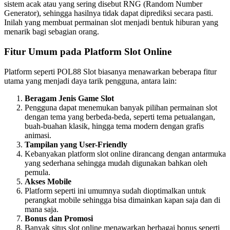
sistem acak atau yang sering disebut RNG (Random Number
Generator), sehingga hasilnya tidak dapat diprediksi secara pasti.
Inilah yang membuat permainan slot menjadi bentuk hiburan yang
menarik bagi sebagian orang.
Fitur Umum pada Platform Slot Online
Platform seperti POL88 Slot biasanya menawarkan beberapa fitur
utama yang menjadi daya tarik pengguna, antara lain:
Beragam Jenis Game Slot
Pengguna dapat menemukan banyak pilihan permainan slot
dengan tema yang berbeda-beda, seperti tema petualangan,
buah-buahan klasik, hingga tema modern dengan grafis
animasi.
Tampilan yang User-Friendly
Kebanyakan platform slot online dirancang dengan antarmuka
yang sederhana sehingga mudah digunakan bahkan oleh
pemula.
Akses Mobile
Platform seperti ini umumnya sudah dioptimalkan untuk
perangkat mobile sehingga bisa dimainkan kapan saja dan di
mana saja.
Bonus dan Promosi
Banyak situs slot online menawarkan berbagai bonus seperti