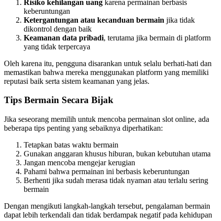
Risiko kehilangan uang
karena permainan berbasis
keberuntungan
Ketergantungan atau kecanduan bermain
jika tidak
dikontrol dengan baik
Keamanan data pribadi
, terutama jika bermain di platform
yang tidak terpercaya
Oleh karena itu, pengguna disarankan untuk selalu berhati-hati dan
memastikan bahwa mereka menggunakan platform yang memiliki
reputasi baik serta sistem keamanan yang jelas.
Tips Bermain Secara Bijak
Jika seseorang memilih untuk mencoba permainan slot online, ada
beberapa tips penting yang sebaiknya diperhatikan:
Tetapkan batas waktu bermain
Gunakan anggaran khusus hiburan, bukan kebutuhan utama
Jangan mencoba mengejar kerugian
Pahami bahwa permainan ini berbasis keberuntungan
Berhenti jika sudah merasa tidak nyaman atau terlalu sering
bermain
Dengan mengikuti langkah-langkah tersebut, pengalaman bermain
dapat lebih terkendali dan tidak berdampak negatif pada kehidupan