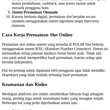
bonus pendaftaran, cashback, atau bonus harian untuk
menarik pengguna baru.
Sistem Permainan Otomatis
Karena berbasis digital, permainan slot berjalan secara
otomatis menggunakan sistem algoritma tanpa intervensi
manusia.
Cara Kerja Permainan Slot Online
Permainan slot online seperti yang tersedia di POL88 Slot bekerja
menggunakan sistem RNG (Random Number Generator). Sistem ini
memastikan setiap putaran hasilnya benar-benar acak. Tidak ada
cara pasti untuk memprediksi hasil permainan, karena setiap spin
bersifat independen.
Hal ini penting untuk dipahami oleh pengguna agar tidak memiliki
ekspektasi yang tidak realistis terhadap hasil permainan.
Keamanan dan Risiko
Meskipun platform slot online memberikan hiburan bagi sebagian
orang, penting juga untuk memahami risiko yang mungkin terjadi.
Beberapa hal yang perlu diperhatikan antara lain: