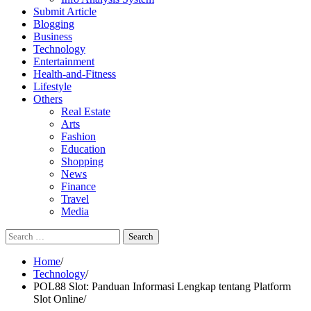
Submit Article
Blogging
Business
Technology
Entertainment
Health-and-Fitness
Lifestyle
Others
Real Estate
Arts
Fashion
Education
Shopping
News
Finance
Travel
Media
Search
for:
Home
Technology
POL88 Slot: Panduan Informasi Lengkap tentang Platform
Slot Online