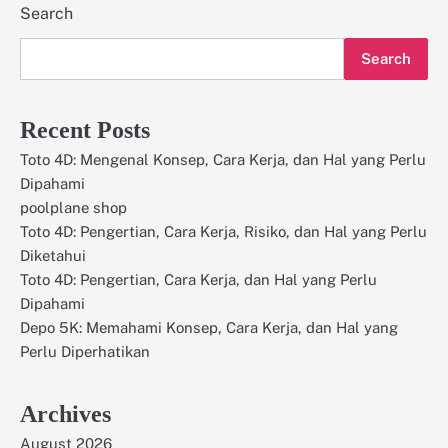
Search
Search
Recent Posts
Toto 4D: Mengenal Konsep, Cara Kerja, dan Hal yang Perlu
Dipahami
poolplane shop
Toto 4D: Pengertian, Cara Kerja, Risiko, dan Hal yang Perlu
Diketahui
Toto 4D: Pengertian, Cara Kerja, dan Hal yang Perlu
Dipahami
Depo 5K: Memahami Konsep, Cara Kerja, dan Hal yang
Perlu Diperhatikan
Archives
August 2026