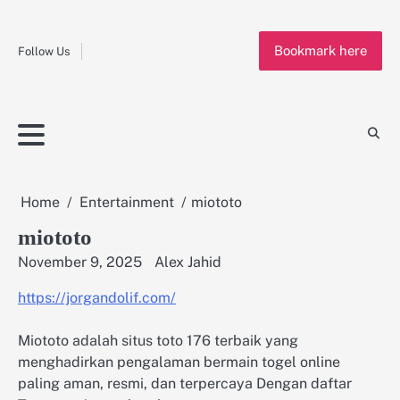
Fashion
Skip
to
Education
Bookmark here
content
Follow Us
Home
Info
Submit
Blogging
Business
Technology
Entertainment
Health-
Lifestyle
Others
Shopping
Analysis
Article
and-
News
System
Fitness
Finance
Travel
Media
Home
Entertainment
miototo
miototo
November 9, 2025
Alex Jahid
https://jorgandolif.com/
Miototo adalah situs toto 176 terbaik yang
menghadirkan pengalaman bermain togel online
paling aman, resmi, dan terpercaya Dengan daftar