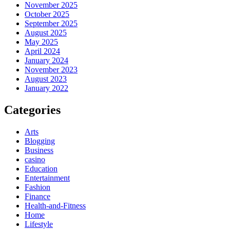
November 2025
October 2025
September 2025
August 2025
May 2025
April 2024
January 2024
November 2023
August 2023
January 2022
Categories
Arts
Blogging
Business
casino
Education
Entertainment
Fashion
Finance
Health-and-Fitness
Home
Lifestyle