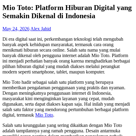
Mio Toto: Platform Hiburan Digital yang
Semakin Dikenal di Indonesia
May 24, 2026
Alex Jahid
Di era digital saat ini, perkembangan teknologi telah mengubah
banyak aspek kehidupan masyarakat, termasuk cara orang
menikmati hiburan secara online. Salah satu nama yang mulai
banyak dikenal oleh pengguna internet adalah Mio Toto. Platform
ini menjadi perhatian banyak orang karena menghadirkan berbagai
pilihan hiburan digital yang mudah diakses melalui perangkat
modern seperti smartphone, tablet, maupun komputer.
Mio Toto hadir sebagai salah satu platform yang berupaya
memberikan pengalaman penggunaan yang praktis dan nyaman.
Dengan meningkatnya penggunaan internet di Indonesia,
masyarakat kini menginginkan layanan yang cepat, mudah
digunakan, serta dapat diakses kapan saja. Hal inilah yang menjadi
salah satu faktor yang mendorong pertumbuhan berbagai platform
digital, termasuk
Mio Toto
.
Salah satu keunggulan yang sering dikaitkan dengan Mio Toto
adalah tampilannya yang ramah pengguna. Desain antarmuka