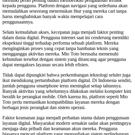
memiliki peran penting dalam memberikan pengalaman terbaik
kepada pengguna. Platform dengan navigasi yang sederhana akan
memudahkan seseorang menemukan fitur yang mereka cari tanpa
harus menghabiskan banyak waktu mempelajari cara
penggunaannya.
Selain kemudahan akses, kecepatan juga menjadi faktor penting
dalam dunia digital. Pengguna internet saat ini cenderung memiliki
ekspektasi tinggi terhadap performa sebuah platform. Mereka
menginginkan proses yang cepat tanpa hambatan teknis yang
mengganggu aktivitas mereka. Mio Toto berusaha memenuhi
kebutuhan tersebut dengan sistem yang dirancang agar pengguna
dapat mengakses layanan secara lebih efisien.
Tidak dapat dipungkiri bahwa perkembangan teknologi seluler juga
ikut mendukung pertumbuhan platform digital. Di Indonesia sendiri,
jumlah pengguna smartphone terus meningkat setiap tahunnya.
Banyak aktivitas yang sebelumnya dilakukan melalui komputer kini
beralih ke perangkat mobile. Oleh karena itu, platform seperti Mio
Toto perlu memastikan kompatibilitas layanan mereka dengan
berbagai jenis perangkat dan sistem operasi.
Faktor keamanan juga menjadi perhatian utama dalam penggunaan
layanan digital. Masyarakat modern semakin sadar akan pentingnya
menjaga data pribadi dan keamanan akun mereka. Pengguna
biasanya mencari platform yang menyediakan sistem perlindungan