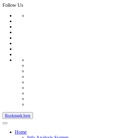
Skip
Follow Us
to
Home
Info
content
Submit
Analysis
Article
Blogging
System
Business
Technology
Entertainment
Health-
and-
Lifestyle
Fitness
Others
Real
Estate
Arts
Fashion
Education
Shopping
News
Finance
Travel
Media
Bookmark here
Home
Info Analysis System