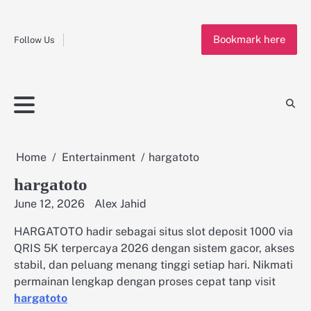
Fashion
Skip
to
Education
Bookmark here
content
Follow Us
Home
Info
Submit
Blogging
Business
Technology
Entertainment
Health-
Lifestyle
Others
Shopping
Analysis
Article
and-
News
System
Fitness
Finance
Travel
Media
Home
Entertainment
hargatoto
hargatoto
June 12, 2026
Alex Jahid
HARGATOTO hadir sebagai situs slot deposit 1000 via
QRIS 5K terpercaya 2026 dengan sistem gacor, akses
stabil, dan peluang menang tinggi setiap hari. Nikmati
permainan lengkap dengan proses cepat tanp visit
hargatoto