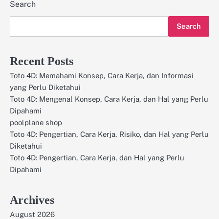
Search
Search
Recent Posts
Toto 4D: Memahami Konsep, Cara Kerja, dan Informasi
yang Perlu Diketahui
Toto 4D: Mengenal Konsep, Cara Kerja, dan Hal yang Perlu
Dipahami
poolplane shop
Toto 4D: Pengertian, Cara Kerja, Risiko, dan Hal yang Perlu
Diketahui
Toto 4D: Pengertian, Cara Kerja, dan Hal yang Perlu
Dipahami
Archives
August 2026