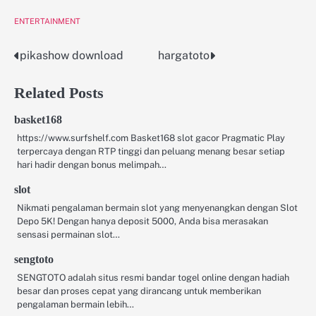
ENTERTAINMENT
pikashow download
hargatoto
Post
navigation
Related Posts
basket168
https://www.surfshelf.com Basket168 slot gacor Pragmatic Play
terpercaya dengan RTP tinggi dan peluang menang besar setiap
hari hadir dengan bonus melimpah…
slot
Nikmati pengalaman bermain slot yang menyenangkan dengan Slot
Depo 5K! Dengan hanya deposit 5000, Anda bisa merasakan
sensasi permainan slot…
sengtoto
SENGTOTO adalah situs resmi bandar togel online dengan hadiah
besar dan proses cepat yang dirancang untuk memberikan
pengalaman bermain lebih…