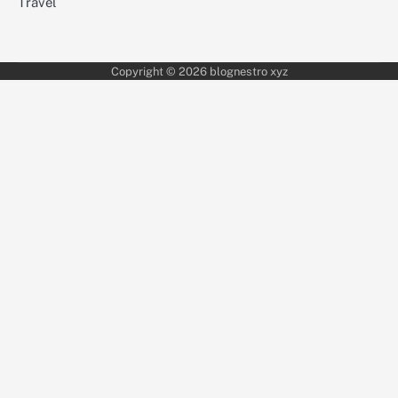
Travel
Copyright © 2026 blognestro xyz