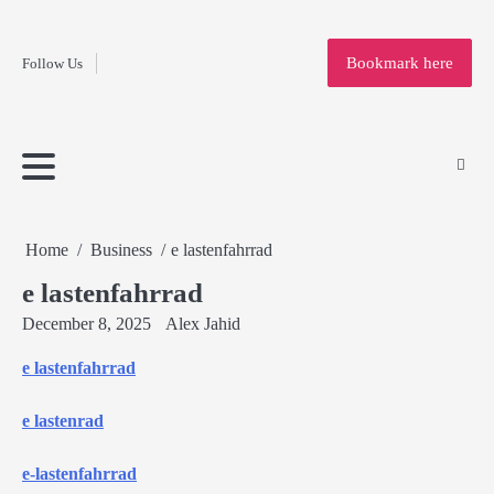
Fashion
Skip
to
Education
Bookmark here
Follow Us
content
Home
Info
Submit
Blogging
Business
Technology
Entertainment
Health-
Lifestyle
Others
Shopping
Analysis
Article
and-
News
System
Fitness
Finance
Travel
Media
Home
Business
e lastenfahrrad
e lastenfahrrad
December 8, 2025
Alex Jahid
e lastenfahrrad
e lastenrad
e-lastenfahrrad