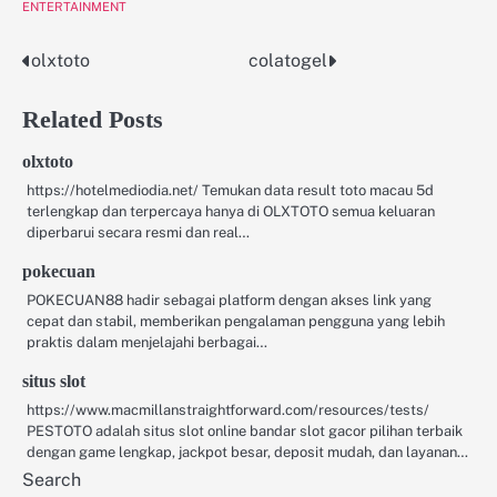
ENTERTAINMENT
olxtoto
colatogel
Post
navigation
Related Posts
olxtoto
https://hotelmediodia.net/ Temukan data result toto macau 5d
terlengkap dan terpercaya hanya di OLXTOTO semua keluaran
diperbarui secara resmi dan real…
pokecuan
POKECUAN88 hadir sebagai platform dengan akses link yang
cepat dan stabil, memberikan pengalaman pengguna yang lebih
praktis dalam menjelajahi berbagai…
situs slot
https://www.macmillanstraightforward.com/resources/tests/
PESTOTO adalah situs slot online bandar slot gacor pilihan terbaik
dengan game lengkap, jackpot besar, deposit mudah, dan layanan…
Search