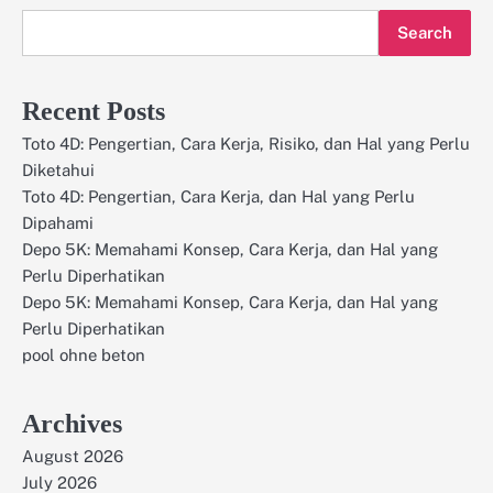
Search
Recent Posts
Toto 4D: Pengertian, Cara Kerja, Risiko, dan Hal yang Perlu
Diketahui
Toto 4D: Pengertian, Cara Kerja, dan Hal yang Perlu
Dipahami
Depo 5K: Memahami Konsep, Cara Kerja, dan Hal yang
Perlu Diperhatikan
Depo 5K: Memahami Konsep, Cara Kerja, dan Hal yang
Perlu Diperhatikan
pool ohne beton
Archives
August 2026
July 2026