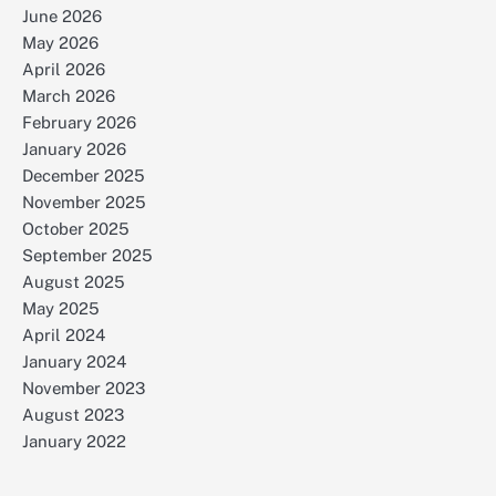
June 2026
May 2026
April 2026
March 2026
February 2026
January 2026
December 2025
November 2025
October 2025
September 2025
August 2025
May 2025
April 2024
January 2024
November 2023
August 2023
January 2022