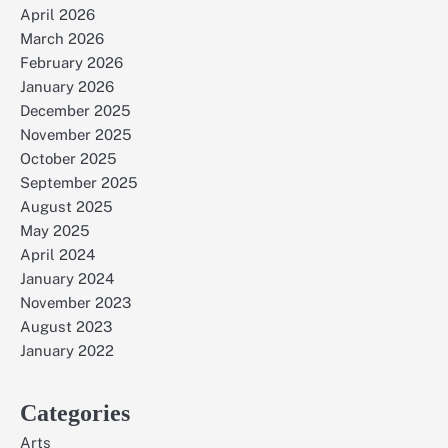
April 2026
March 2026
February 2026
January 2026
December 2025
November 2025
October 2025
September 2025
August 2025
May 2025
April 2024
January 2024
November 2023
August 2023
January 2022
Categories
Arts