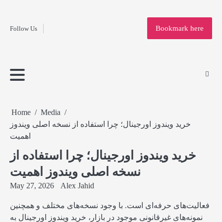
Fashion
Skip
to
Education
Bookmark here
Follow Us
content
Home
Info
Submit
Blogging
Business
Technology
Entertainment
Health-
Lifestyle
Others
Shopping
Analysis
Article
and-
News
System
Fitness
Finance
Travel
Media
Home
Media
خرید ویندوز اورجینال؛ چرا استفاده از نسخه اصلی ویندوز
اهمیت
خرید ویندوز اورجینال؛ چرا استفاده از
نسخه اصلی ویندوز اهمیت
May 27, 2026
Alex Jahid
فعالیت‌های حرفه‌ای است. با وجود نسخه‌های مختلف و همچنین
نمونه‌های غیرقانونی موجود در بازار، خرید ویندوز اورجینال به