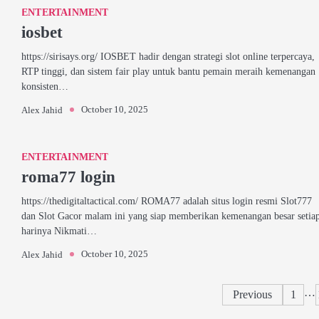
ENTERTAINMENT
iosbet
https://sirisays.org/ IOSBET hadir dengan strategi slot online terpercaya,
RTP tinggi, dan sistem fair play untuk bantu pemain meraih kemenangan
konsisten…
October 10, 2025
Alex Jahid
ENTERTAINMENT
roma77 login
https://thedigitaltactical.com/ ROMA77 adalah situs login resmi Slot777
dan Slot Gacor malam ini yang siap memberikan kemenangan besar setia
harinya Nikmati…
October 10, 2025
Alex Jahid
…
Previous
1