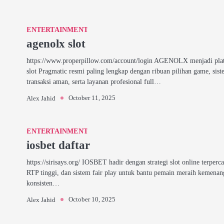
ENTERTAINMENT
agenolx slot
https://www.properpillow.com/account/login AGENOLX menjadi pla
slot Pragmatic resmi paling lengkap dengan ribuan pilihan game, sis
transaksi aman, serta layanan profesional full…
October 11, 2025
Alex Jahid
ENTERTAINMENT
iosbet daftar
https://sirisays.org/ IOSBET hadir dengan strategi slot online terperc
RTP tinggi, dan sistem fair play untuk bantu pemain meraih kemena
konsisten…
October 10, 2025
Alex Jahid