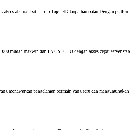
uk akses alternatif situs Toto Togel 4D tanpa hambatan Dengan plat
deposit 1000 mudah maxwin dari EVOSTOTO dengan akses cepat server st
ne yang menawarkan pengalaman bermain yang seru dan menguntungkan 