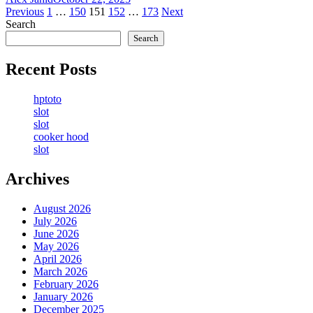
Posts
Previous
1
…
150
151
152
…
173
Next
Search
pagination
Search
Recent Posts
hptoto
slot
slot
cooker hood
slot
Archives
August 2026
July 2026
June 2026
May 2026
April 2026
March 2026
February 2026
January 2026
December 2025