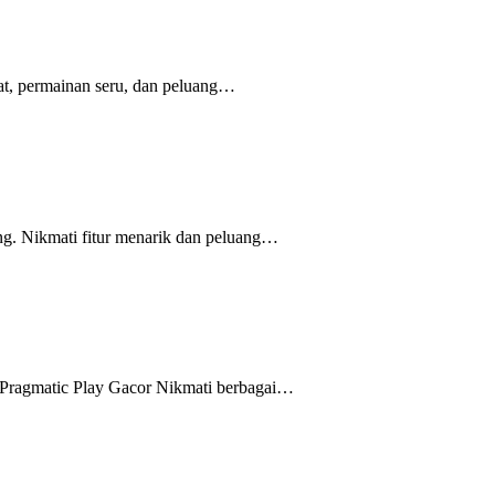
at, permainan seru, dan peluang…
g. Nikmati fitur menarik dan peluang…
t Pragmatic Play Gacor Nikmati berbagai…