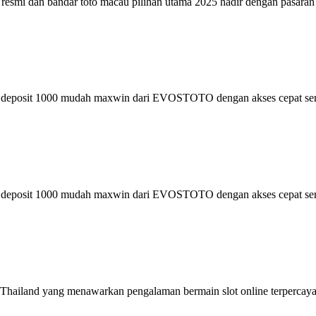
el resmi dan bandar toto macau pilihan utama 2025 hadir dengan pasar
gacor deposit 1000 mudah maxwin dari EVOSTOTO dengan akses cepat se
gacor deposit 1000 mudah maxwin dari EVOSTOTO dengan akses cepat se
mi Thailand yang menawarkan pengalaman bermain slot online terperca