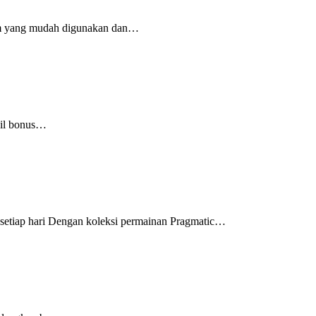
form yang mudah digunakan dan…
abil bonus…
setiap hari Dengan koleksi permainan Pragmatic…