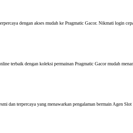
rpercaya dengan akses mudah ke Pragmatic Gacor. Nikmati login cep
nline terbaik dengan koleksi permainan Pragmatic Gacor mudah menan
e resmi dan terpercaya yang menawarkan pengalaman bermain Agen Slo