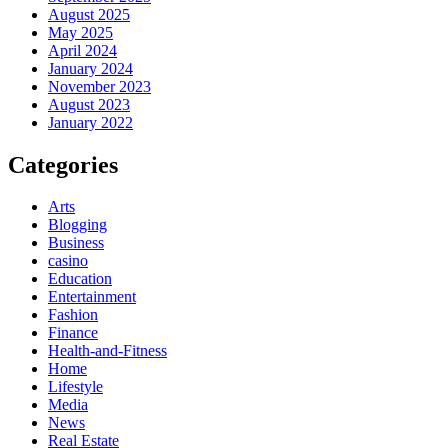
August 2025
May 2025
April 2024
January 2024
November 2023
August 2023
January 2022
Categories
Arts
Blogging
Business
casino
Education
Entertainment
Fashion
Finance
Health-and-Fitness
Home
Lifestyle
Media
News
Real Estate