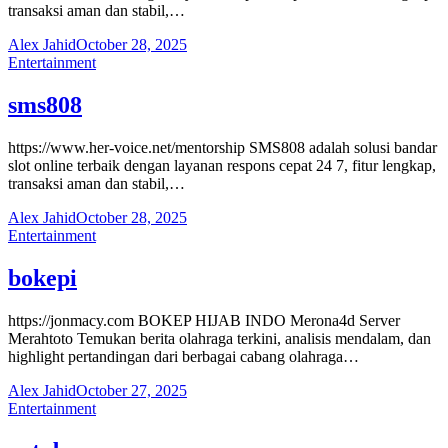
transaksi aman dan stabil,…
Alex Jahid
October 28, 2025
Entertainment
sms808
https://www.her-voice.net/mentorship SMS808 adalah solusi bandar
slot online terbaik dengan layanan respons cepat 24 7, fitur lengkap,
transaksi aman dan stabil,…
Alex Jahid
October 28, 2025
Entertainment
bokepi
https://jonmacy.com BOKEP HIJAB INDO Merona4d Server
Merahtoto Temukan berita olahraga terkini, analisis mendalam, dan
highlight pertandingan dari berbagai cabang olahraga…
Alex Jahid
October 27, 2025
Entertainment