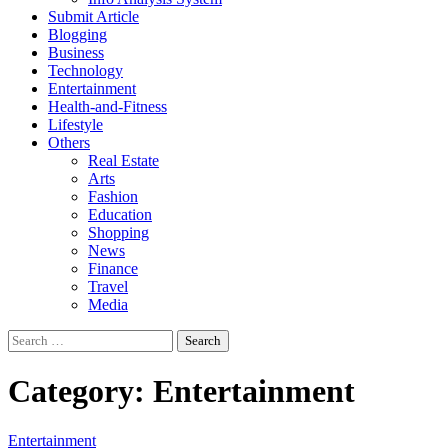
Submit Article
Blogging
Business
Technology
Entertainment
Health-and-Fitness
Lifestyle
Others
Real Estate
Arts
Fashion
Education
Shopping
News
Finance
Travel
Media
Search
for:
Category:
Entertainment
Entertainment