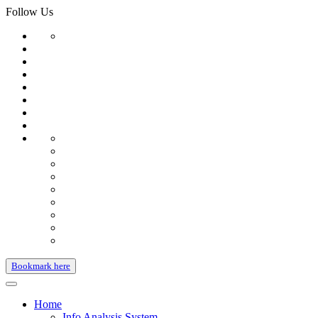
Skip
Follow Us
to
Home
Info
content
Submit
Analysis
Article
Blogging
System
Business
Technology
Entertainment
Health-
and-
Lifestyle
Fitness
Others
Real
Estate
Arts
Fashion
Education
Shopping
News
Finance
Travel
Media
Bookmark here
Home
Info Analysis System