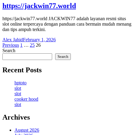
https://jackwin77.world
https://jackwin77.world JACKWIN77 adalah layanan resmi situs
slot online terpercaya dengan panduan cara bermain mudah menang
dan tips ampuh terkini.
Alex Jahid
February 1, 2026
Posts
Previous
1
…
25
26
Search
pagination
Search
Recent Posts
hptoto
slot
slot
cooker hood
slot
Archives
August 2026