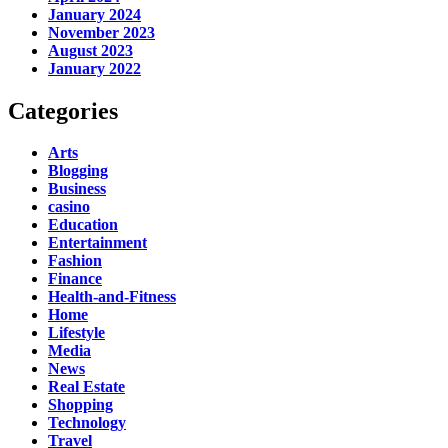
January 2024
November 2023
August 2023
January 2022
Categories
Arts
Blogging
Business
casino
Education
Entertainment
Fashion
Finance
Health-and-Fitness
Home
Lifestyle
Media
News
Real Estate
Shopping
Technology
Travel