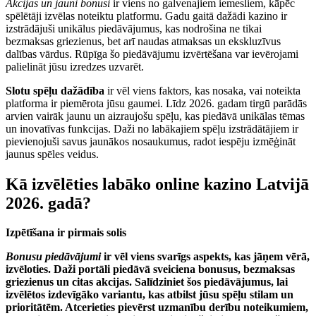
Akcijas un jauni bonusi
ir viens no galvenajiem iemesliem, kāpēc
spēlētāji izvēlas noteiktu platformu. Gadu gaitā dažādi kazino ir
izstrādājuši unikālus piedāvājumus, kas nodrošina ne tikai
bezmaksas griezienus, bet arī naudas atmaksas un ekskluzīvus
dalības vārdus. Rūpīga šo piedāvājumu izvērtēšana var ievērojami
palielināt jūsu izredzes uzvarēt.
Slotu spēļu dažādība
ir vēl viens faktors, kas nosaka, vai noteikta
platforma ir piemērota jūsu gaumei. Līdz 2026. gadam tirgū parādās
arvien vairāk jaunu un aizraujošu spēļu, kas piedāvā unikālas tēmas
un inovatīvas funkcijas. Daži no labākajiem spēļu izstrādātājiem ir
pievienojuši savus jaunākos nosaukumus, radot iespēju izmēģināt
jaunus spēles veidus.
Kā izvēlēties labāko online kazino Latvijā
2026. gadā?
Izpētīšana ir pirmais solis
Bonusu piedāvājumi
ir vēl viens svarīgs aspekts, kas jāņem vērā,
izvēloties. Daži portāli piedāvā sveiciena bonusus, bezmaksas
griezienus un citas akcijas. Salīdziniet šos piedāvājumus, lai
izvēlētos izdevīgāko variantu, kas atbilst jūsu spēļu stilam un
prioritātēm. Atcerieties pievērst uzmanību derību noteikumiem,