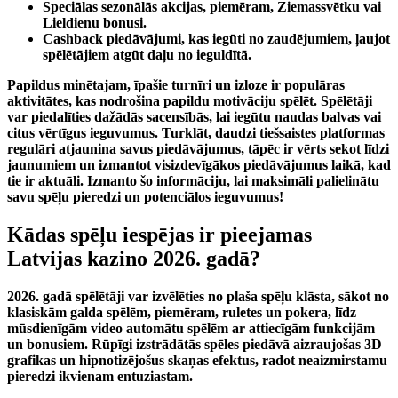
Speciālas sezonālās akcijas, piemēram, Ziemassvētku vai
Lieldienu bonusi.
Cashback piedāvājumi, kas iegūti no zaudējumiem, ļaujot
spēlētājiem atgūt daļu no ieguldītā.
Papildus minētajam, īpašie turnīri un izloze ir populāras
aktivitātes, kas nodrošina papildu motivāciju spēlēt. Spēlētāji
var piedalīties dažādās sacensībās, lai iegūtu naudas balvas vai
citus vērtīgus ieguvumus. Turklāt, daudzi tiešsaistes platformas
regulāri atjaunina savus piedāvājumus, tāpēc ir vērts sekot līdzi
jaunumiem un izmantot visizdevīgākos piedāvājumus laikā, kad
tie ir aktuāli. Izmanto šo informāciju, lai maksimāli palielinātu
savu spēļu pieredzi un potenciālos ieguvumus!
Kādas spēļu iespējas ir pieejamas
Latvijas kazino 2026. gadā?
2026. gadā spēlētāji var izvēlēties no plaša spēļu klāsta, sākot no
klasiskām galda spēlēm, piemēram, ruletes un pokera, līdz
mūsdienīgām video automātu spēlēm ar attiecīgām funkcijām
un bonusiem. Rūpīgi izstrādātās spēles piedāvā aizraujošas 3D
grafikas un hipnotizējošus skaņas efektus, radot neaizmirstamu
pieredzi ikvienam entuziastam.