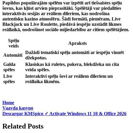
Papildus populārajām spēlēm var izpētīt arī tiešsaistes spēļu
šovus, kas kļūst arvien pieprasītāki. Spēlētāji var piedalīties
interaktīvās sesijās ar reāliem dīleriem, kas nodrošina
autentisku kazino atmosfēru. Šādi formāti, piemēram, Live
Blackjack un Live Roulette, piedāvā iespēju uzstādīt likmes
reāllaikā, nodrošinot sociālo mijiedarbību ar citiem spēlētājiem.
Spēļu
Apraksts
veids
Dažādi tematiski spēļu automāti ar iespēju vinnēt
Automāti
džekpotus.
Galda
Klasiskas kā ruletes, pokera, blekdžeka un cita
spēles
veida spēles.
Live
Interaktīvi spēļu šovi ar reāliem dīleriem un
spēles
reāllaika likmēm.
Home
Post
Vaavda kasyno
Descargar KMSpico ✓ Activate Windows 11 10 & Office 2026
navigation
Related Posts