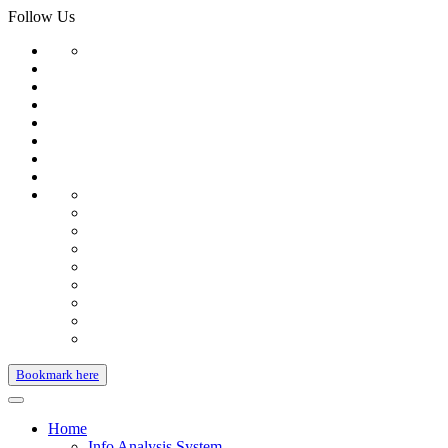
Skip
Follow Us
to
Home
Info
content
Submit
Analysis
Article
Blogging
System
Business
Technology
Entertainment
Health-
and-
Lifestyle
Fitness
Others
Real
Estate
Arts
Fashion
Education
Shopping
News
Finance
Travel
Media
Bookmark here
Home
Info Analysis System